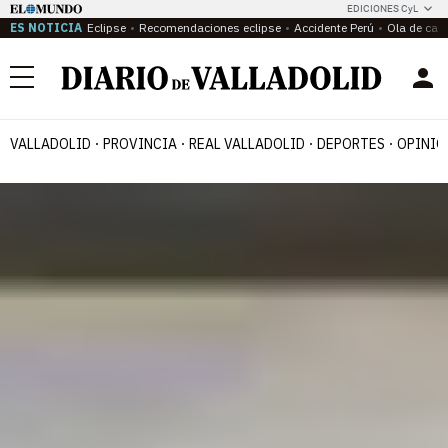
EDICIONES CyL
ES NOTICIA
Eclipse
Recomendaciones eclipse
Accidente Perú
Ola de calo
Menú
VALLADOLID
PROVINCIA
REAL VALLADOLID
DEPORTES
OPINIÓ