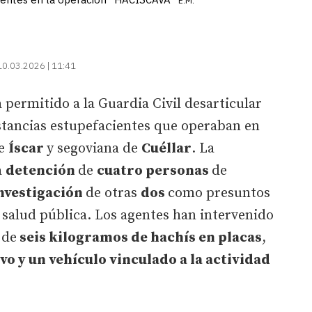
E.M.
10.03.2026 | 11:41
a permitido a la Guardia Civil desarticular
stancias estupefacientes que operaban en
de
Íscar
y segoviana de
Cuéllar
. La
a
detención
de
cuatro personas
de
nvestigación
de otras
dos
como presuntos
a salud pública. Los agentes han intervenido
 de
seis kilogramos de hachís en placas
,
vo y un vehículo vinculado a la actividad