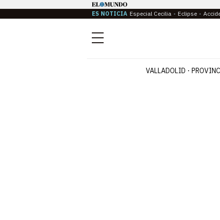
ES NOTICIA
Especial Cecilia
Eclipse
Accid
Menú
VALLADOLID
PROVINC