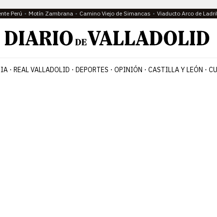
ente Perú
Motín Zambrana
Camino Viejo de Simancas
Viaducto Arco de Ladri
IA
REAL VALLADOLID
DEPORTES
OPINIÓN
CASTILLA Y LEÓN
CU