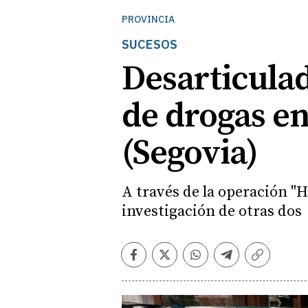
PROVINCIA
SUCESOS
Desarticulad
de drogas en
(Segovia)
A través de la operación "
investigación de otras dos
Facebook
Twitter
Whatsapp
Telegram
Copiar
enlace