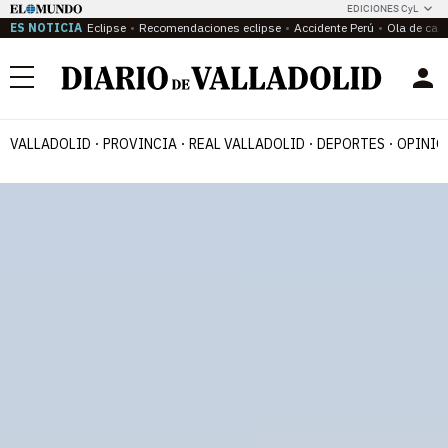
EDICIONES CyL
ES NOTICIA
Eclipse
Recomendaciones eclipse
Accidente Perú
Ola de calo
Menú
VALLADOLID
PROVINCIA
REAL VALLADOLID
DEPORTES
OPINIÓ