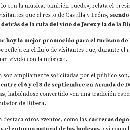
rlo con la música, también puede», relata el pres
visitantes que el resto de Castilla y León»,
siendo 
etrás de la ruta del vino de Jerez y la de la Ri
r hoy la mejor promoción para el turismo de 
refleja en el flujo de visitantes que, durante el r
an vivido con la música».
n son ampliamente solicitadas por el público son
entre el 6 y el 8 de septiembre en Aranda de D
as
, habiéndose convertido «en una tradición espe
gulador de Ribera.
ta destaca otros eventos, como las
carreras depor
 y el entorno natural de las bodegas,
así como l