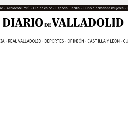
se
Accidente Perú
Ola de calor
Especial Cecilia
Búho a demanda mujeres
IA
REAL VALLADOLID
DEPORTES
OPINIÓN
CASTILLA Y LEÓN
CU