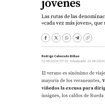
jóvenes
Las rutas de las denominac
«cada vez más joven», que s
Facebook
Twitter
Whatsapp
Telegram
Copiar
enlace
Rodrigo Cabezudo Bilbao
22.08.2024 | 07:10
Actualizado:
22.08.2024 
El verano es sinónimo de viaje
mayoría de los veraneantes,
V
viñedos la excusa para diri
insignes, los caldos de Rueda