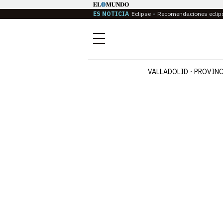
ES NOTICIA
Eclipse
Recomendaciones eclip
Menú
VALLADOLID
PROVINC