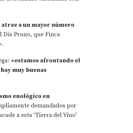
z atrae a un mayor número
l Día Pruno, que Finca
».
iega:
«estamos afrontando el
e «hay muy buenas
ismo enológico en
n ampliamente demandados por
cude a esta ‘Tierra del Vino’