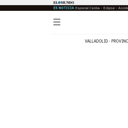
ES NOTICIA
Especial Cecilia
Eclipse
Accid
Menú
VALLADOLID
PROVINC