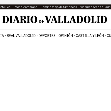
ente Perú
Motín Zambrana
Camino Viejo de Simancas
Viaducto Arco de Ladri
IA
REAL VALLADOLID
DEPORTES
OPINIÓN
CASTILLA Y LEÓN
CU