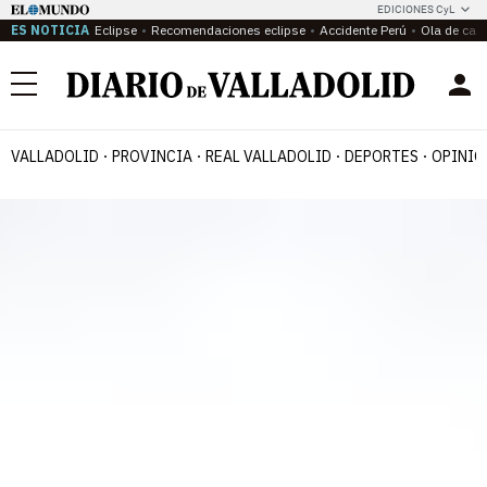
EDICIONES CyL
ES NOTICIA
Eclipse
Recomendaciones eclipse
Accidente Perú
Ola de calo
Menú
VALLADOLID
PROVINCIA
REAL VALLADOLID
DEPORTES
OPINIÓ