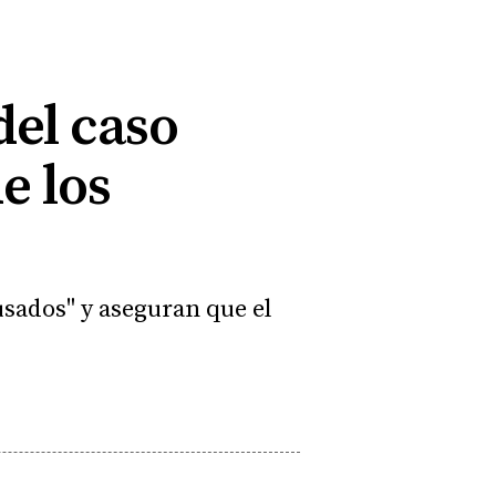
del caso
e los
usados" y aseguran que el