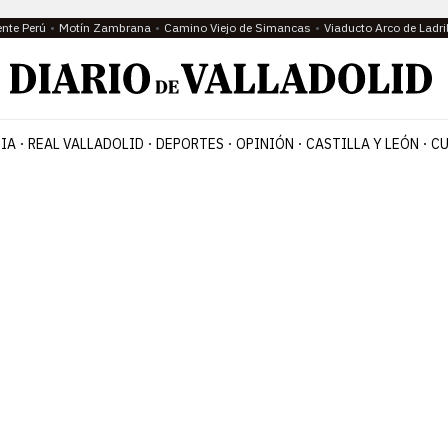
ente Perú
Motín Zambrana
Camino Viejo de Simancas
Viaducto Arco de Ladri
IA
REAL VALLADOLID
DEPORTES
OPINIÓN
CASTILLA Y LEÓN
CU