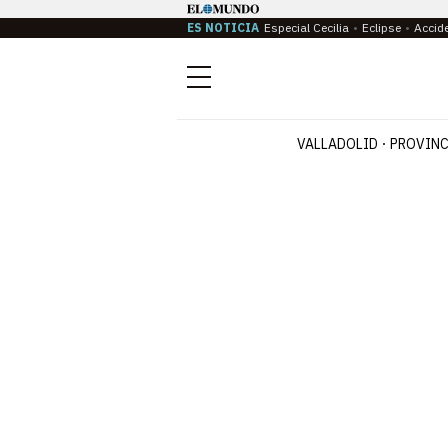
ES NOTICIA
Especial Cecilia
Eclipse
Accid
Menú
VALLADOLID
PROVINC