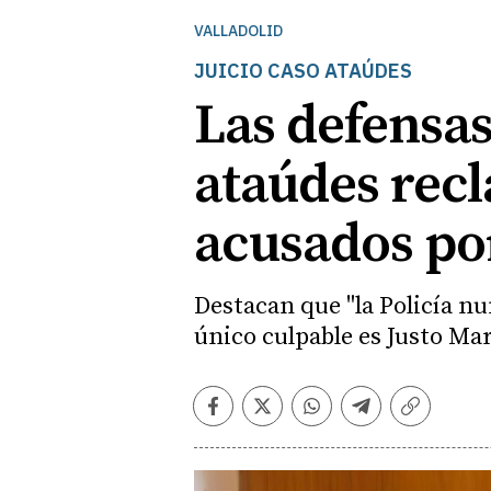
VALLADOLID
JUICIO CASO ATAÚDES
Las defensas
ataúdes recl
acusados por
Destacan que "la Policía n
único culpable es Justo Ma
Facebook
Twitter
Whatsapp
Telegram
Copiar
enlace