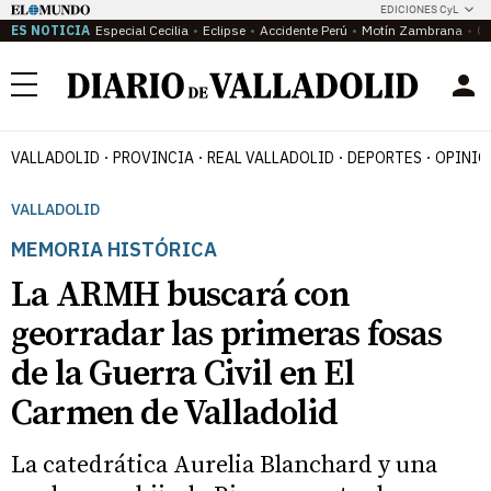
EDICIONES CyL
ES NOTICIA
Especial Cecilia
Eclipse
Accidente Perú
Motín Zambrana
Ca
Menú
VALLADOLID
PROVINCIA
REAL VALLADOLID
DEPORTES
OPINIÓ
VALLADOLID
MEMORIA HISTÓRICA
La ARMH buscará con
georradar las primeras fosas
de la Guerra Civil en El
Carmen de Valladolid
La catedrática Aurelia Blanchard y una