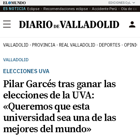
EDICIONES CyL
ES NOTICIA
Eclipse
Recomendaciones eclipse
Accidente Perú
Ola de calo
Menú
VALLADOLID
PROVINCIA
REAL VALLADOLID
DEPORTES
OPINIÓ
VALLADOLID
ELECCIONES UVA
Pilar Garcés tras ganar las
elecciones de la UVA:
«Queremos que esta
universidad sea una de las
mejores del mundo»