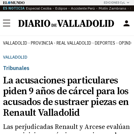
EDICIONES CyL
ES NOTICIA
Especial Cecilia
Eclipse
Accidente Perú
Motín Zambrana
Ca
Menú
VALLADOLID
PROVINCIA
REAL VALLADOLID
DEPORTES
OPINIÓ
VALLADOLID
Tribunales
La acusaciones particulares
piden 9 años de cárcel para los
acusados de sustraer piezas en
Renault Valladolid
Las perjudicadas Renault y Arcese evalúan