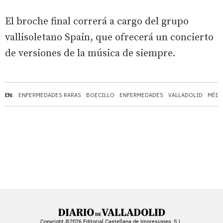
El broche final correrá a cargo del grupo
vallisoletano Spain, que ofrecerá un concierto
de versiones de la música de siempre.
EN:
ENFERMEDADES RARAS
BOECILLO
ENFERMEDADES
VALLADOLID
MÉDI
Copyright ©2026 Editorial Castellana de Impresiones, S.L.