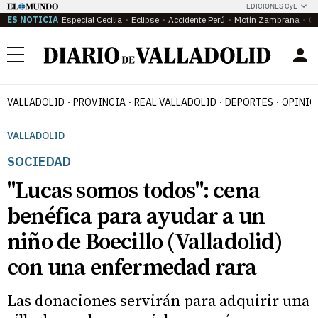
EDICIONES CyL
ES NOTICIA
Especial Cecilia
Eclipse
Accidente Perú
Motín Zambrana
Ca
Menú
VALLADOLID
PROVINCIA
REAL VALLADOLID
DEPORTES
OPINIÓ
VALLADOLID
SOCIEDAD
"Lucas somos todos": cena
benéfica para ayudar a un
niño de Boecillo (Valladolid)
con una enfermedad rara
Las donaciones servirán para adquirir u­na