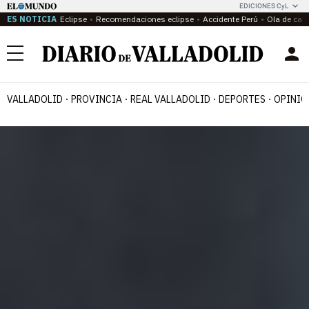
EDICIONES CyL
ES NOTICIA
Eclipse
Recomendaciones eclipse
Accidente Perú
Ola de calo
Menú
VALLADOLID
PROVINCIA
REAL VALLADOLID
DEPORTES
OPINIÓ