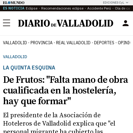
EDICIONES CyL
ES NOTICIA
Eclipse
Recomendaciones eclipse
Accidente Perú
Ola de calo
Menú
VALLADOLID
PROVINCIA
REAL VALLADOLID
DEPORTES
OPINIÓ
VALLADOLID
LA QUINTA ESQUINA
De Frutos: "Falta mano de obra
cualificada en la hostelería,
hay que formar"
El presidente de la Asociación de
Hoteleros de Valladolid explica que "el
personal migrante ha cubierto las