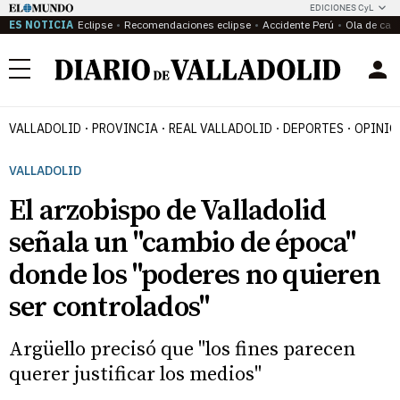
EDICIONES CyL
ES NOTICIA
Eclipse
Recomendaciones eclipse
Accidente Perú
Ola de calo
Menú
VALLADOLID
PROVINCIA
REAL VALLADOLID
DEPORTES
OPINIÓ
VALLADOLID
El arzobispo de Valladolid
señala un "cambio de época"
donde los "poderes no quieren
ser controlados"
Argüello precisó que "los fines parecen
querer justificar los medios"