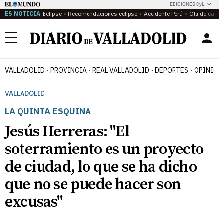
EDICIONES CyL
ES NOTICIA
Eclipse
Recomendaciones eclipse
Accidente Perú
Ola de calo
Menú
VALLADOLID
PROVINCIA
REAL VALLADOLID
DEPORTES
OPINIÓ
VALLADOLID
LA QUINTA ESQUINA
Jesús Herreras: "El
soterramiento es un proyecto
de ciudad, lo que se ha dicho
que no se puede hacer son
excusas"