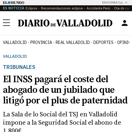
EDICIONES CyL
ES NOTICIA
Eclipse
Recomendaciones eclipse
Accidente Perú
Ola de calo
Menú
VALLADOLID
PROVINCIA
REAL VALLADOLID
DEPORTES
OPINIÓ
VALLADOLID
TRIBUNALES
El INSS pagará el coste del
abogado de un jubilado que
litigó por el plus de paternidad
La Sala de lo Social del TSJ en Valladolid
impone a la Seguridad Social el abono de
1.800€