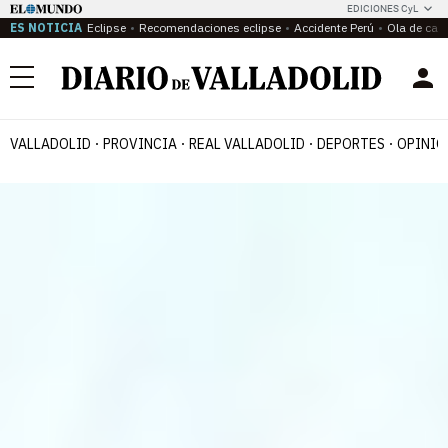
EDICIONES CyL
ES NOTICIA
Eclipse
Recomendaciones eclipse
Accidente Perú
Ola de calo
Menú
VALLADOLID
PROVINCIA
REAL VALLADOLID
DEPORTES
OPINIÓ