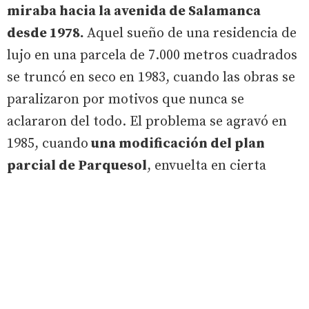
miraba hacia la avenida de Salamanca
desde 1978.
Aquel sueño de una residencia de
lujo en una parcela de 7.000 metros cuadrados
se truncó en seco en 1983, cuando las obras se
paralizaron por motivos que nunca se
aclararon del todo. El problema se agravó en
1985, cuando
una modificación del plan
parcial de Parquesol
, envuelta en cierta
opacidad, eliminó por completo la
edificabilidad del terreno, condenándolo al
limbo.
El primer resquicio de luz apareció el 7 de
mayo de 2015, en un pleno casi al final de la era