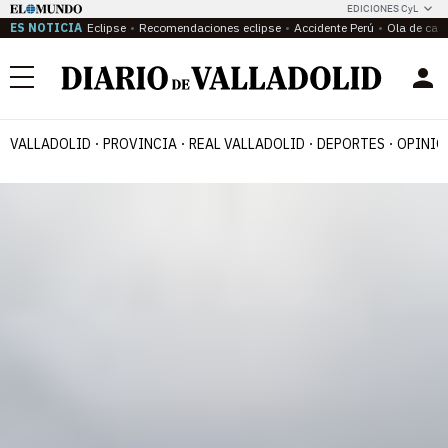
EDICIONES CyL
ES NOTICIA
Eclipse
Recomendaciones eclipse
Accidente Perú
Ola de calo
Menú
VALLADOLID
PROVINCIA
REAL VALLADOLID
DEPORTES
OPINIÓ