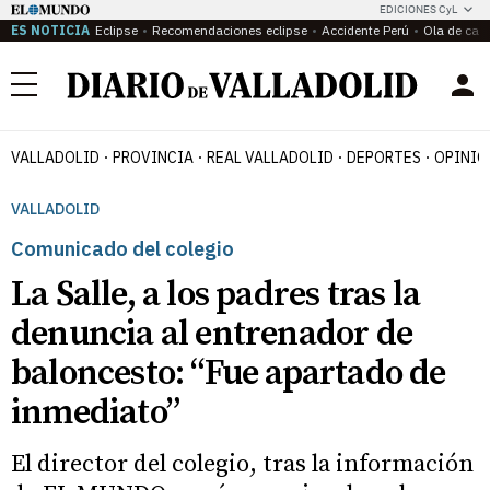
EDICIONES CyL
ES NOTICIA
Eclipse
Recomendaciones eclipse
Accidente Perú
Ola de calo
Menú
VALLADOLID
PROVINCIA
REAL VALLADOLID
DEPORTES
OPINIÓ
VALLADOLID
Comunicado del colegio
La Salle, a los padres tras la
denuncia al entrenador de
baloncesto: “Fue apartado de
inmediato”
El director del colegio, tras la información