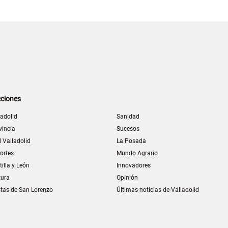
ciones
ladolid
Sanidad
vincia
Sucesos
l Valladolid
La Posada
ortes
Mundo Agrario
tilla y León
Innovadores
tura
Opinión
stas de San Lorenzo
Últimas noticias de Valladolid