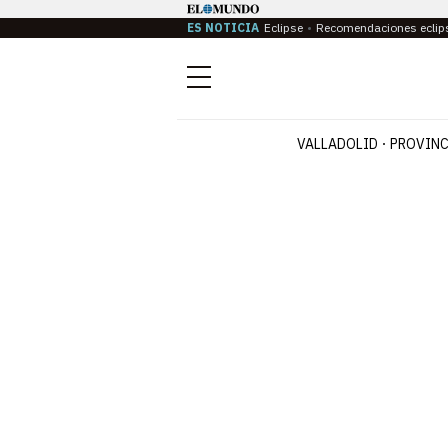
ES NOTICIA
Eclipse
Recomendaciones eclip
Menú
VALLADOLID
PROVINC