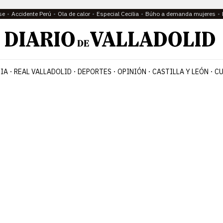
se
Accidente Perú
Ola de calor
Especial Cecilia
Búho a demanda mujeres
IA
REAL VALLADOLID
DEPORTES
OPINIÓN
CASTILLA Y LEÓN
CU