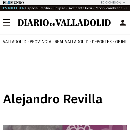
EDICIONES CyL
ES NOTICIA
Especial Cecilia
Eclipse
Accidente Perú
Motín Zambrana
Ca
Menú
VALLADOLID
PROVINCIA
REAL VALLADOLID
DEPORTES
OPINIÓ
Alejandro Revilla