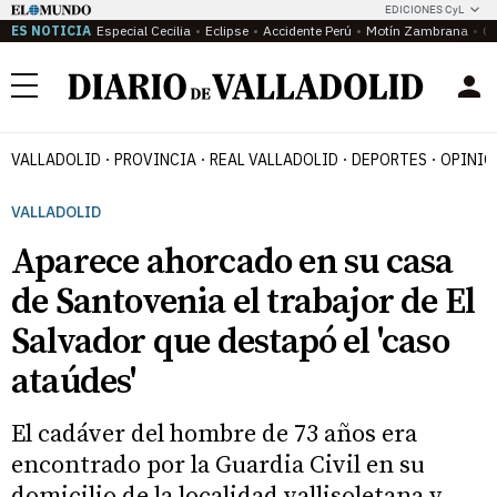
EDICIONES CyL
ES NOTICIA
Especial Cecilia
Eclipse
Accidente Perú
Motín Zambrana
Ca
Menú
VALLADOLID
PROVINCIA
REAL VALLADOLID
DEPORTES
OPINIÓ
VALLADOLID
Aparece ahorcado en su casa
de Santovenia el trabajor de El
Salvador que destapó el 'caso
ataúdes'
El cadáver del hombre de 73 años era
encontrado por la Guardia Civil en su
domicilio de la localidad vallisoletana y