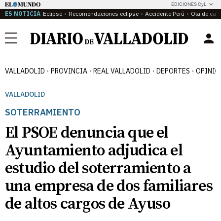
EDICIONES CyL
ES NOTICIA
Eclipse
Recomendaciones eclipse
Accidente Perú
Ola de calo
Menú
VALLADOLID
PROVINCIA
REAL VALLADOLID
DEPORTES
OPINIÓ
VALLADOLID
SOTERRAMIENTO
El PSOE denuncia que el
Ayuntamiento adjudica el
estudio del soterramiento a
una empresa de dos familiares
de altos cargos de Ayuso