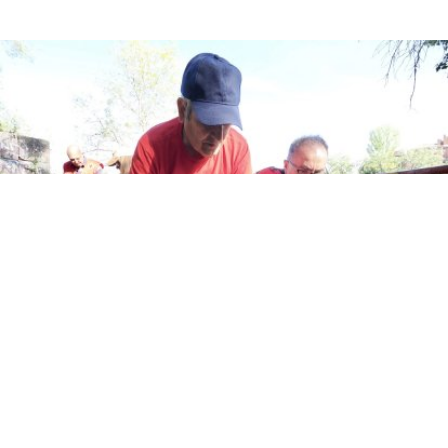
Voluntarios de 'Ama el Pisuerga' recogiendo basura en el
callejón de la Alcoholera.
PHOTOGENIC
Batida de limpieza en el Pisuerga
/20