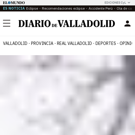
EDICIONES CyL
ES NOTICIA
Eclipse
Recomendaciones eclipse
Accidente Perú
Ola de calo
Menú
VALLADOLID
PROVINCIA
REAL VALLADOLID
DEPORTES
OPINIÓ