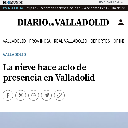
EDICIONES CyL
ES NOTICIA
Eclipse
Recomendaciones eclipse
Accidente Perú
Ola de calo
Menú
VALLADOLID
PROVINCIA
REAL VALLADOLID
DEPORTES
OPINIÓ
VALLADOLID
La nieve hace acto de
presencia en Valladolid
Facebook
Twitter
Whatsapp
Telegram
Copiar
enlace