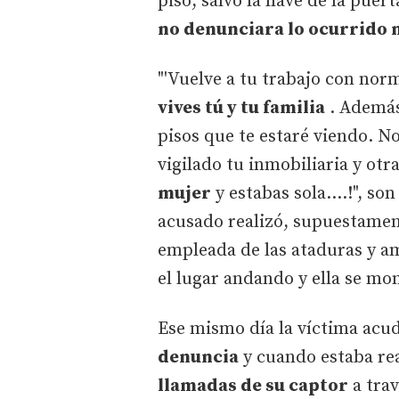
piso, salvo la llave de la puert
no denunciara lo ocurrido ni
"'Vuelve a tu trabajo con norm
vives tú y tu familia
. Además,
pisos que te estaré viendo. N
vigilado tu inmobiliaria y otra
mujer
y estabas sola....!", so
acusado realizó, supuestamente
empleada de las ataduras y am
el lugar andando y ella se mo
Ese mismo día la víctima acud
denuncia
y cuando estaba re
llamadas de su captor
a trav