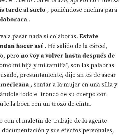
deó el cuello con el brazo, apretó con fuerza
s tarde al suelo
, poniéndose encima para
olaborara
.
 va a pasar nada si colaboras.
Estate
andan hacer así
. He salido de la cárcel,
io, pero
no voy a volver hasta después de
omo mi hija y mi familia", son las palabras
acusado, presuntamente, dijo antes de sacar
 americana
, sentar a la mujer en una silla y
tándole todo el tronco de su cuerpo con
rle la boca con un trozo de cinta.
o con el maletín de trabajo de la agente
a documentación y sus efectos personales,