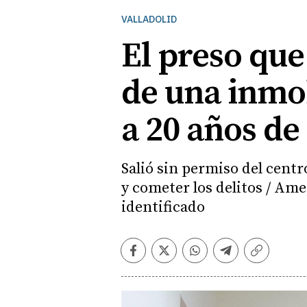
VALLADOLID
El preso qu
de una inmob
a 20 años de
Salió sin permiso del centr
y cometer los delitos / Am
identificado
Facebook
Twitter
Whatsapp
Telegram
Copiar
enlace