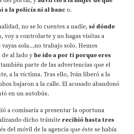
a del portal, y
advirtió a la mujer de que
 a la policía ni al banc
o.
alidad, no se lo cuentes a nadie,
sé dónde
 voy a controlarte y no hagas visitas a
o vayas sola...no trabajo solo. Hemos
 de al lado y
he ido a por ti porque eres
n también parte de las advertencias que el
, a la víctima. Tras ello, Iván liberó a la
bos bajaron a la calle. El acusado abandonó
ntó en un autobús.
ió a comisaría a presentar la oportuna
alizando dicho trámite
recibió hasta tres
és del móvil de la agencia que éste se había