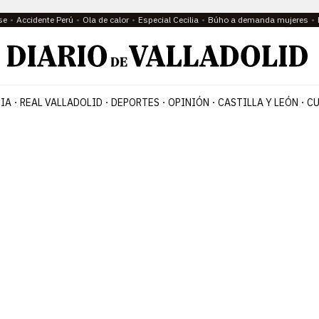
se
Accidente Perú
Ola de calor
Especial Cecilia
Búho a demanda mujeres
IA
REAL VALLADOLID
DEPORTES
OPINIÓN
CASTILLA Y LEÓN
CU