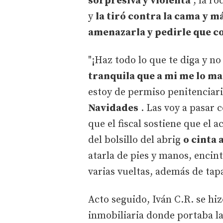
sorpresiva y violenta
, la ro
y
la tiró contra la cama
y má
amenazarla y pedirle que c
"¡Haz todo lo que te diga y no
tranquila que a mi me lo m
estoy de permiso penitenciar
Navidades
. Las voy a pasar c
que el fiscal sostiene que el 
del bolsillo del abrig
o cinta
atarla de pies y manos, encin
varias vueltas, además de tapa
Acto seguido, Iván C.R. se hiz
inmobiliaria donde portaba l