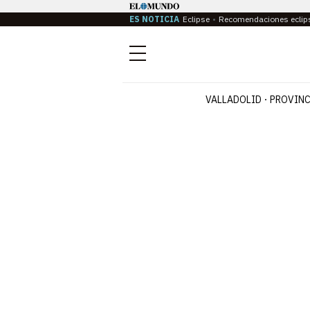
ES NOTICIA
Eclipse
Recomendaciones eclip
Menú
VALLADOLID
PROVINC