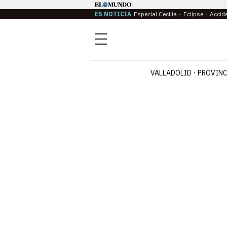
ES NOTICIA
Especial Cecilia
Eclipse
Accid
Menú
VALLADOLID
PROVINC