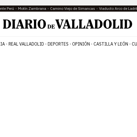
ente Perú
Motín Zambrana
Camino Viejo de Simancas
Viaducto Arco de Ladri
IA
REAL VALLADOLID
DEPORTES
OPINIÓN
CASTILLA Y LEÓN
CU