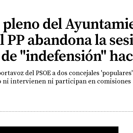
l pleno del Ayuntami
El PP abandona la ses
de "indefensión" hac
l portavoz del PSOE a dos concejales 'populares
ro ni intervienen ni participan en comisiones