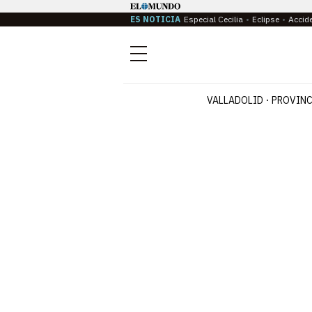
ES NOTICIA
Especial Cecilia
Eclipse
Accid
Menú
VALLADOLID
PROVINC