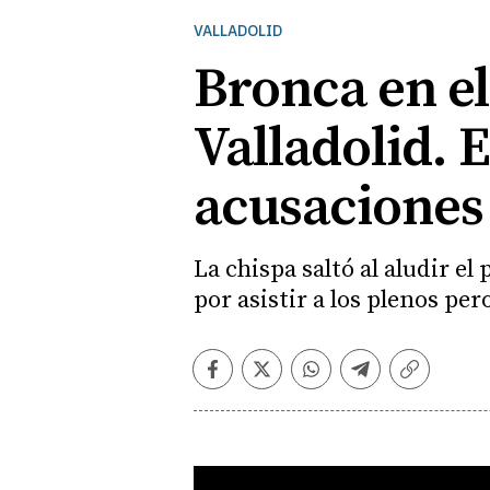
VALLADOLID
Bronca en e
Valladolid. 
acusaciones 
La chispa saltó al aludir e
por asistir a los plenos pe
Facebook
Twitter
Whatsapp
Telegram
Copiar
enlace