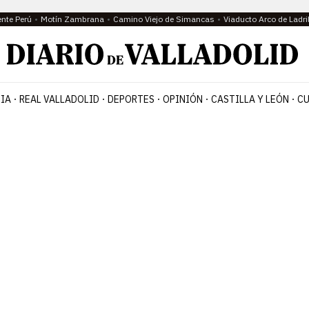
ente Perú
Motín Zambrana
Camino Viejo de Simancas
Viaducto Arco de Ladri
IA
REAL VALLADOLID
DEPORTES
OPINIÓN
CASTILLA Y LEÓN
CU