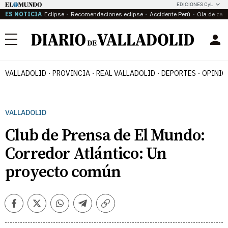
EDICIONES CyL
ES NOTICIA
Eclipse
Recomendaciones eclipse
Accidente Perú
Ola de calo
Menú
VALLADOLID
PROVINCIA
REAL VALLADOLID
DEPORTES
OPINIÓ
VALLADOLID
Club de Prensa de El Mundo:
Corredor Atlántico: Un
proyecto común
Facebook
Twitter
Whatsapp
Telegram
Copiar
enlace