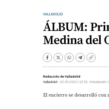
VALLADOLID
ÁLBUM: Prime
Medina del
Facebook
Twitter
Whatsapp
Telegram
Copiar
enlace
Redacción de Valladolid
Valladolid
02.09.2022 | 13:52
Actualizado:
El encierro se desarrolló con