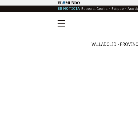
ES NOTICIA
Especial Cecilia
Eclipse
Accid
Menú
VALLADOLID
PROVINC