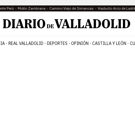
ente Perú
Motín Zambrana
Camino Viejo de Simancas
Viaducto Arco de Ladri
IA
REAL VALLADOLID
DEPORTES
OPINIÓN
CASTILLA Y LEÓN
CU