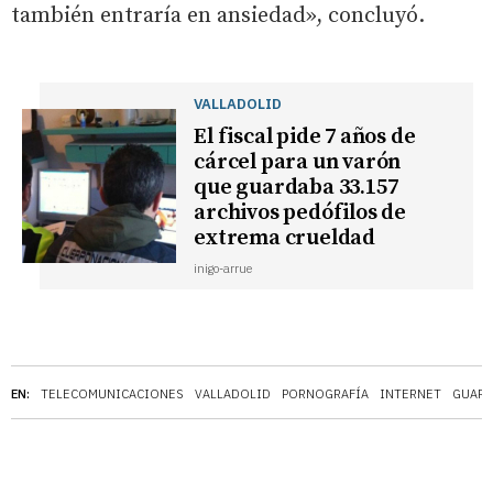
también entraría en ansiedad», concluyó.
VALLADOLID
El fiscal pide 7 años de
cárcel para un varón
que guardaba 33.157
archivos pedófilos de
extrema crueldad
inigo-arrue
EN:
TELECOMUNICACIONES
VALLADOLID
PORNOGRAFÍA
INTERNET
GUARD