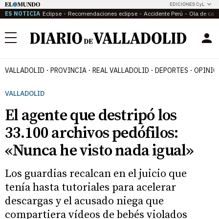
EDICIONES CyL
ES NOTICIA
Eclipse
Recomendaciones eclipse
Accidente Perú
Ola de calo
Menú
VALLADOLID
PROVINCIA
REAL VALLADOLID
DEPORTES
OPINIÓ
VALLADOLID
El agente que destripó los
33.100 archivos pedófilos:
«Nunca he visto nada igual»
Los guardias recalcan en el juicio que
tenía hasta tutoriales para acelerar
descargas y el acusado niega que
compartiera vídeos de bebés violados