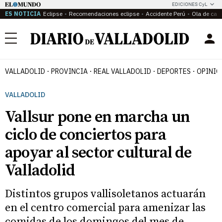
EDICIONES CyL
ES NOTICIA
Eclipse
Recomendaciones eclipse
Accidente Perú
Ola de calo
Menú
VALLADOLID
PROVINCIA
REAL VALLADOLID
DEPORTES
OPINIÓ
VALLADOLID
Vallsur pone en marcha un
ciclo de conciertos para
apoyar al sector cultural de
Valladolid
Distintos grupos vallisoletanos actuarán
en el centro comercial para amenizar las
comidas de los domingos del mes de