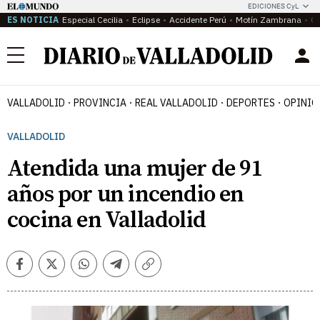
EDICIONES CyL
ES NOTICIA
Especial Cecilia
Eclipse
Accidente Perú
Motín Zambrana
Ca
Menú
VALLADOLID
PROVINCIA
REAL VALLADOLID
DEPORTES
OPINIÓ
VALLADOLID
Atendida una mujer de 91
años por un incendio en
cocina en Valladolid
Facebook
Twitter
Whatsapp
Telegram
Copiar
enlace