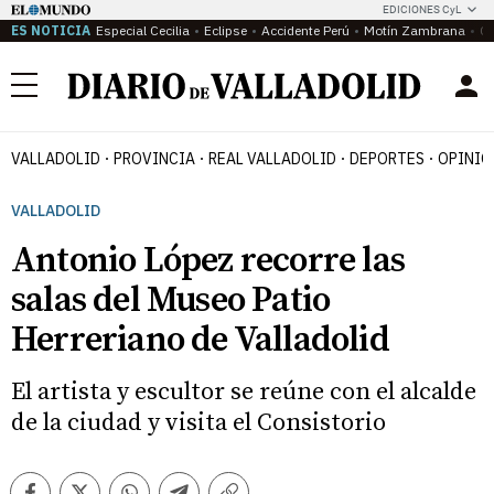
EDICIONES CyL
ES NOTICIA
Especial Cecilia
Eclipse
Accidente Perú
Motín Zambrana
Ca
Menú
VALLADOLID
PROVINCIA
REAL VALLADOLID
DEPORTES
OPINIÓ
VALLADOLID
Antonio López recorre las
salas del Museo Patio
Herreriano de Valladolid
El artista y escultor se reúne con el alcalde
de la ciudad y visita el Consistorio