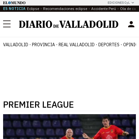
EDICIONES CyL
ES NOTICIA
Eclipse
Recomendaciones eclipse
Accidente Perú
Ola de calo
Menú
VALLADOLID
PROVINCIA
REAL VALLADOLID
DEPORTES
OPINIÓ
PREMIER LEAGUE