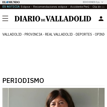
EDICIONES CyL
ES NOTICIA
Eclipse
Recomendaciones eclipse
Accidente Perú
Ola de calo
Menú
VALLADOLID
PROVINCIA
REAL VALLADOLID
DEPORTES
OPINIÓ
PERIODISMO