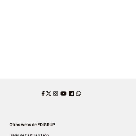
Facebook
Twitter
Instagram
YouTube
Dailymotion
WhatsApp
Otras webs de EDIGRUP
Diario de Castilla y León