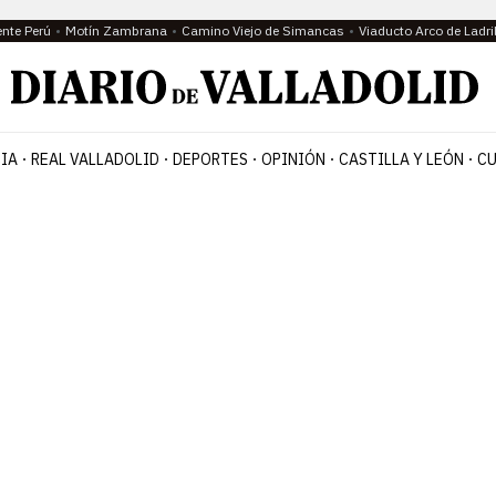
ente Perú
Motín Zambrana
Camino Viejo de Simancas
Viaducto Arco de Ladri
IA
REAL VALLADOLID
DEPORTES
OPINIÓN
CASTILLA Y LEÓN
CU