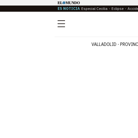
ES NOTICIA
Especial Cecilia
Eclipse
Accid
Menú
VALLADOLID
PROVINC