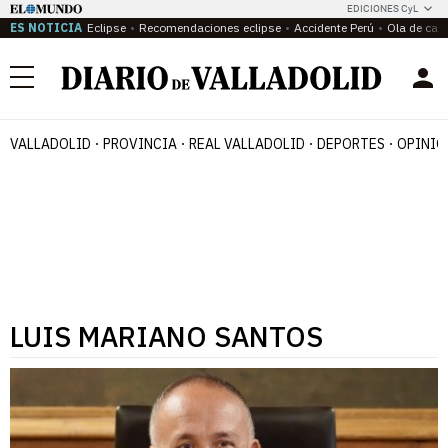
EDICIONES CyL
ES NOTICIA
Eclipse
Recomendaciones eclipse
Accidente Perú
Ola de calo
Menú
VALLADOLID
PROVINCIA
REAL VALLADOLID
DEPORTES
OPINIÓ
LUIS MARIANO SANTOS