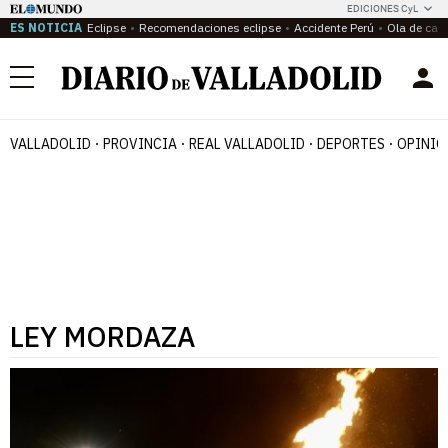
EDICIONES CyL
ES NOTICIA
Eclipse
Recomendaciones eclipse
Accidente Perú
Ola de calo
Menú
VALLADOLID
PROVINCIA
REAL VALLADOLID
DEPORTES
OPINIÓ
LEY MORDAZA