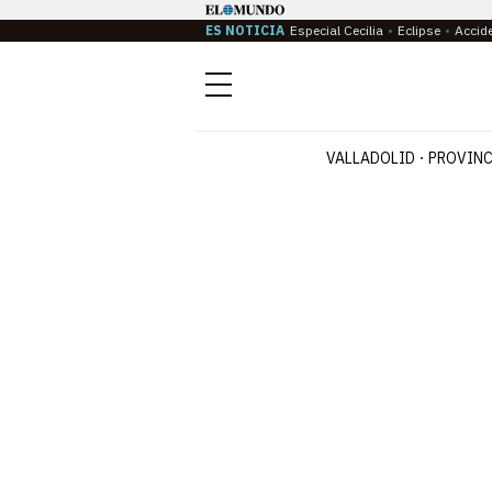
ES NOTICIA
Especial Cecilia
Eclipse
Accid
Menú
VALLADOLID
PROVINC