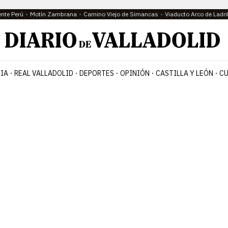
ente Perú
Motín Zambrana
Camino Viejo de Simancas
Viaducto Arco de Ladri
IA
REAL VALLADOLID
DEPORTES
OPINIÓN
CASTILLA Y LEÓN
CU