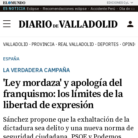
EDICIONES CyL
ES NOTICIA
Eclipse
Recomendaciones eclipse
Accidente Perú
Ola de calo
Menú
VALLADOLID
PROVINCIA
REAL VALLADOLID
DEPORTES
OPINIÓ
ESPAÑA
LA VERDADERA CAMPAÑA
'Ley mordaza' y apología del
franquismo: los límites de la
libertad de expresión
Sánchez propone que la exhaltación de la
dictadura sea delito y una nueva norma de
seguridad ciudadana. PSOE y Podemos