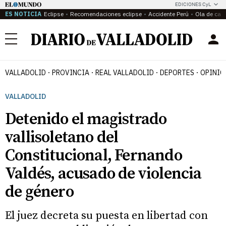
EDICIONES CyL
ES NOTICIA
Eclipse
Recomendaciones eclipse
Accidente Perú
Ola de calo
Menú
VALLADOLID
PROVINCIA
REAL VALLADOLID
DEPORTES
OPINIÓ
VALLADOLID
Detenido el magistrado
vallisoletano del
Constitucional, Fernando
Valdés, acusado de violencia
de género
El juez decreta su puesta en libertad con