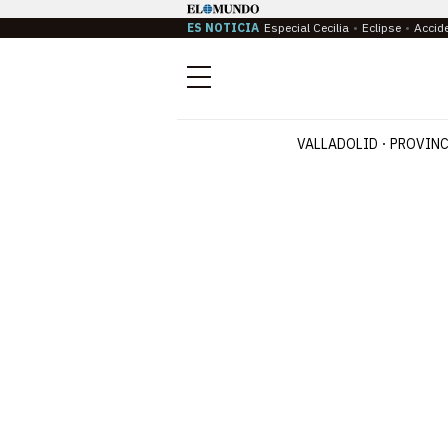
ES NOTICIA
Especial Cecilia
Eclipse
Accid
Menú
VALLADOLID
PROVINC