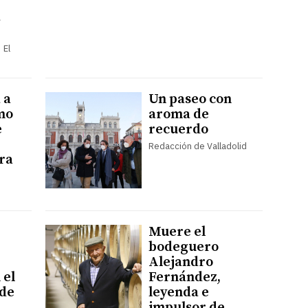
a
 El
 a
Un paseo con
mo
aroma de
e
recuerdo
Redacción de Valladolid
ra
Muere el
bodeguero
Alejandro
 el
Fernández,
 de
leyenda e
impulsor de