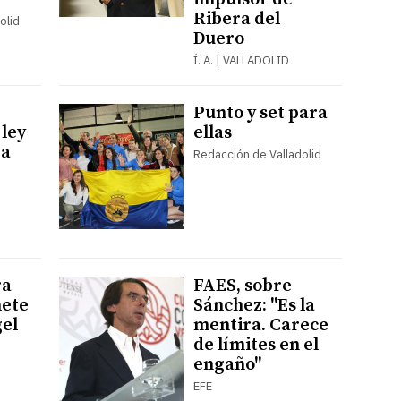
Ribera del
olid
Duero
Í. A. | VALLADOLID
Punto y set para
 ley
ellas
ra
Redacción de Valladolid
ra
FAES, sobre
nete
Sánchez: "Es la
el
mentira. Carece
de límites en el
engaño"
EFE