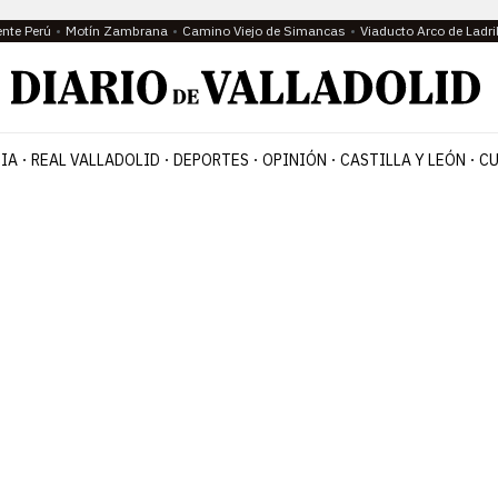
ente Perú
Motín Zambrana
Camino Viejo de Simancas
Viaducto Arco de Ladri
IA
REAL VALLADOLID
DEPORTES
OPINIÓN
CASTILLA Y LEÓN
CU