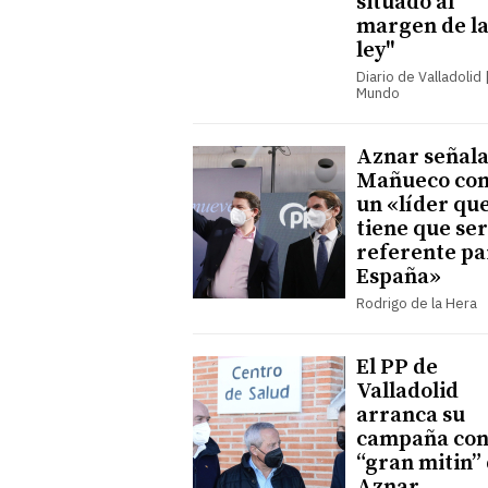
situado al
margen de l
ley"
Diario de Valladolid |
Mundo
Aznar señala
Mañueco co
un «líder qu
tiene que ser
referente pa
España»
Rodrigo de la Hera
El PP de
Valladolid
arranca su
campaña con
“gran mitin”
Aznar