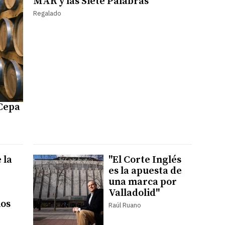
MAR y las Siete Palabras
Regalado
 Cepa
 la
"El Corte Inglés
es la apuesta de
una marca por
Valladolid"
los
Raúl Ruano