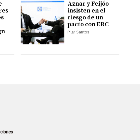
e
Aznar y Feijóo
res
insisten en el
es
riesgo de un
pacto con ERC
gn
Pilar Santos
ciones