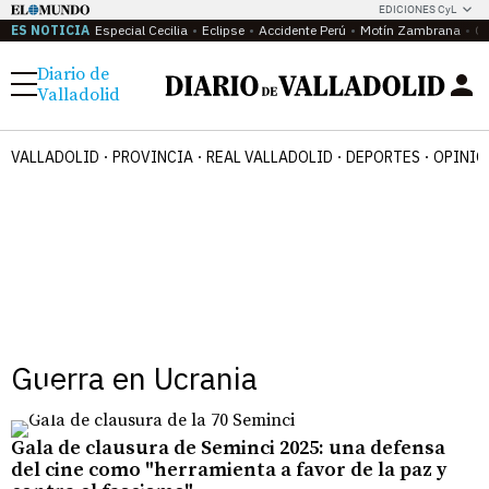
EDICIONES CyL
ES NOTICIA
Especial Cecilia
Eclipse
Accidente Perú
Motín Zambrana
Ca
Diario de
Menú
Valladolid
VALLADOLID
PROVINCIA
REAL VALLADOLID
DEPORTES
OPINIÓ
Guerra en Ucrania
Gala de clausura de Seminci 2025: una defensa
del cine como "herramienta a favor de la paz y