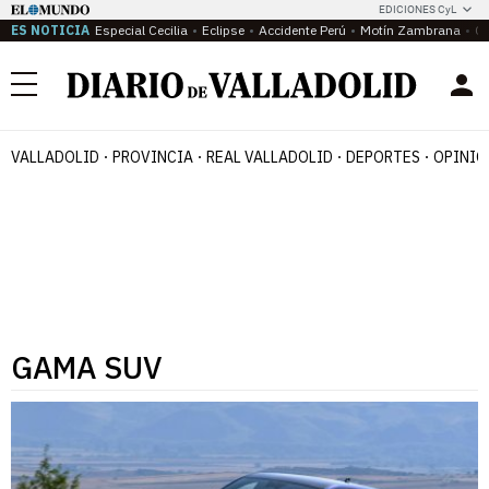
EDICIONES CyL
ES NOTICIA
Especial Cecilia
Eclipse
Accidente Perú
Motín Zambrana
Ca
Menú
VALLADOLID
PROVINCIA
REAL VALLADOLID
DEPORTES
OPINIÓ
GAMA SUV