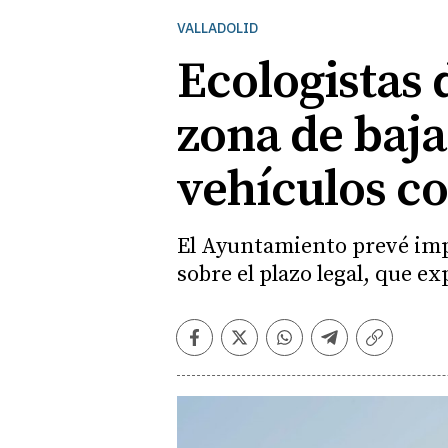
VALLADOLID
Ecologistas 
zona de baja
vehículos c
El Ayuntamiento prevé impl
sobre el plazo legal, que ex
Facebook
Twitter
Whatsapp
Telegram
Copiar
enlace