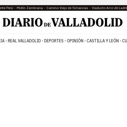
ente Perú
Motín Zambrana
Camino Viejo de Simancas
Viaducto Arco de Ladri
IA
REAL VALLADOLID
DEPORTES
OPINIÓN
CASTILLA Y LEÓN
CU