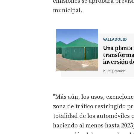
emisiones se aprobará previs
municipal.
VALLADOLID
Una planta 
transformar
inversión d
laura-g-estrada
"Más aún, los usos, exencion
zona de tráfico restringido p
totalidad de los automóviles 
haciendo al menos hasta 2025, 