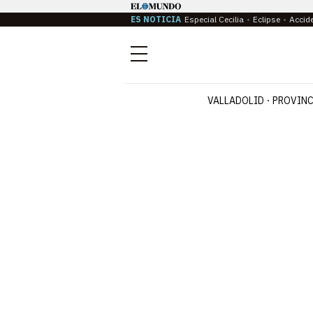
ES NOTICIA
Especial Cecilia
Eclipse
Accid
Menú
VALLADOLID
PROVINC