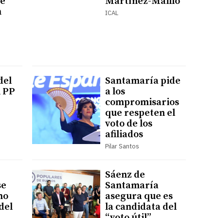
ve
Martínez-Maillo
n
ICAL
del
Santamaría pide
l PP
a los
compromisarios
que respeten el
voto de los
afiliados
Pilar Santos
Sáenz de
se
Santamaría
mo
asegura que es
del
la candidata del
“voto útil”