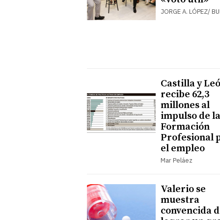
JORGE A. LÓPEZ/ B
Castilla y Le
recibe 62,3
millones al
impulso de l
Formación
Profesional 
el empleo
Mar Peláez
Valerio se
muestra
convencida d