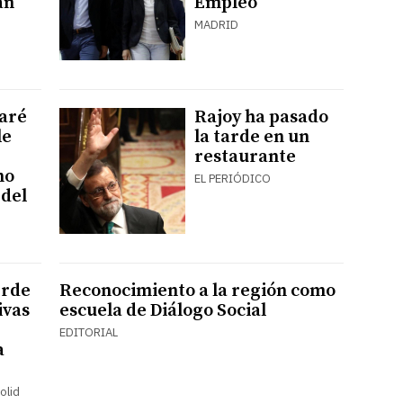
an
Empleo
MADRID
aré
Rajoy ha pasado
le
la tarde en un
restaurante
no
EL PERIÓDICO
 del
erde
Reconocimiento a la región como
ivas
escuela de Diálogo Social
EDITORIAL
a
olid