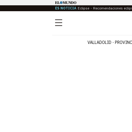
ES NOTICIA
Eclipse
Recomendaciones eclip
Menú
VALLADOLID
PROVINC