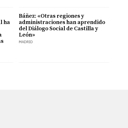
Báñez: «Otras regiones y
l ha
administraciones han aprendido
del Diálogo Social de Castilla y
a
León»
as
MADRID