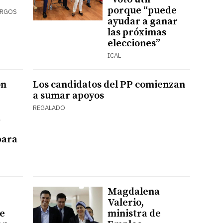
porque “puede
URGOS
ayudar a ganar
las próximas
elecciones”
ICAL
ón
Los candidatos del PP comienzan
a sumar apoyos
REGALADO
a
para
Magdalena
Valerio,
e
ministra de