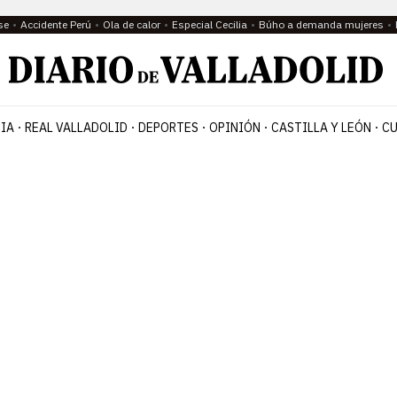
se
Accidente Perú
Ola de calor
Especial Cecilia
Búho a demanda mujeres
IA
REAL VALLADOLID
DEPORTES
OPINIÓN
CASTILLA Y LEÓN
CU