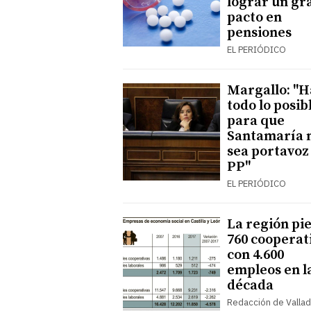
lograr un gr
pacto en
pensiones
EL PERIÓDICO
Margallo: "H
todo lo posib
para que
Santamaría 
sea portavoz
PP"
EL PERIÓDICO
La región pi
760 cooperat
con 4.600
empleos en l
década
Redacción de Vallad