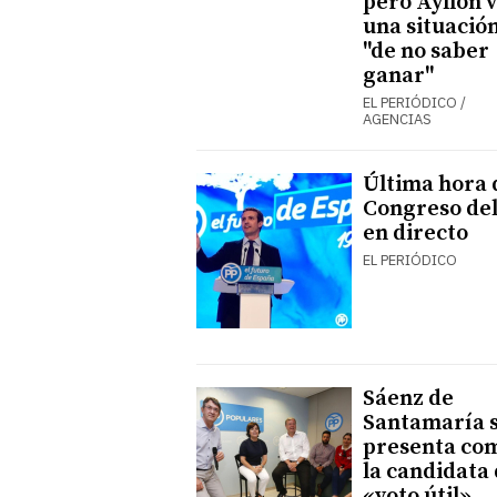
pero Ayllón 
una situació
"de no saber
ganar"
EL PERIÓDICO /
AGENCIAS
Última hora 
Congreso de
en directo
EL PERIÓDICO
Sáenz de
Santamaría 
presenta co
la candidata 
«voto útil»