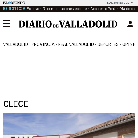
EDICIONES CyL
ES NOTICIA
Eclipse
Recomendaciones eclipse
Accidente Perú
Ola de calo
Menú
VALLADOLID
PROVINCIA
REAL VALLADOLID
DEPORTES
OPINIÓ
CLECE