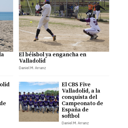
la
El béisbol ya engancha en
Valladolid
Daniel M. Arranz
olid
El CBS Five
Valladolid, a la
conquista del
de
Campeonato de
España de
softbol
Daniel M. Arranz