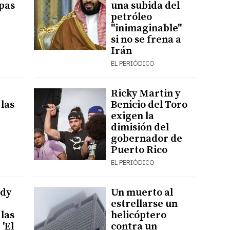
opas
una subida del
petróleo
"inimaginable"
si no se frena a
Irán
EL PERIÓDICO
Ricky Martin y
 las
Benicio del Toro
exigen la
dimisión del
gobernador de
Puerto Rico
EL PERIÓDICO
udy
Un muerto al
estrellarse un
 las
helicóptero
'El
contra un