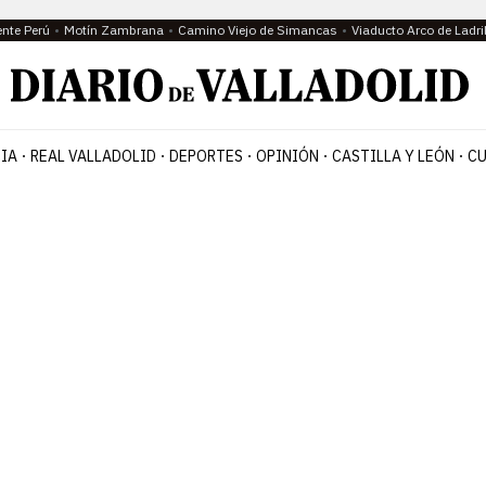
ente Perú
Motín Zambrana
Camino Viejo de Simancas
Viaducto Arco de Ladri
IA
REAL VALLADOLID
DEPORTES
OPINIÓN
CASTILLA Y LEÓN
CU