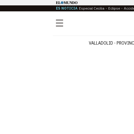
ES NOTICIA
Especial Cecilia
Eclipse
Accid
Menú
VALLADOLID
PROVINC