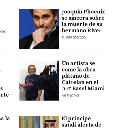
Joaquin Phoenix
se sincera sobre
la muerte de su
hermano River
olid
EL PERIÓDICO
Un artista se
l
come la obra
plátano de
Cattelan en el
s
Art Basel Miami
erte
AGENCIAS
a la
El príncipe
saudí alerta de