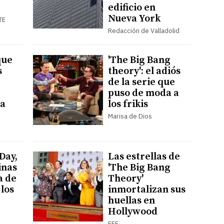
edificio en
Nueva York
TE
Redacción de Valladolid
que
'The Big Bang
s
theory': el adiós
de la serie que
puso de moda a
 a
los frikis
Marisa de Dios
Day,
Las estrellas de
inas
'The Big Bang
a de
Theory'
 los
inmortalizan sus
huellas en
Hollywood
EFE