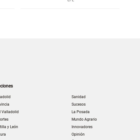
ciones
ladolid
Sanidad
vincia
Sucesos
l Valladolid
La Posada
ortes
Mundo Agrario
tilla y León
Innovadores
tura
Opinión