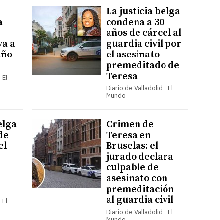
La justicia belga
a
condena a 30
años de cárcel al
va a
guardia civil por
año
el asesinato
premeditado de
Teresa
 El
Diario de Valladolid | El
Mundo
elga
Crimen de
de
Teresa en
el
Bruselas: el
jurado declara
culpable de
asesinato con
o
premeditación
al guardia civil
 El
Diario de Valladolid | El
Mundo