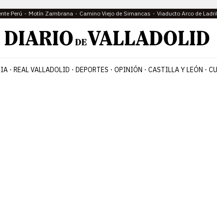
ente Perú
Motín Zambrana
Camino Viejo de Simancas
Viaducto Arco de Ladri
IA
REAL VALLADOLID
DEPORTES
OPINIÓN
CASTILLA Y LEÓN
CU