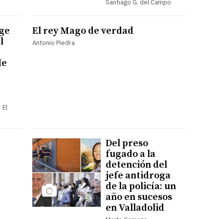
Santiago G. del Campo
ige
El rey Mago de verdad
l
Antonio Piedra
de
 El
Del preso
fugado a la
detención del
jefe antidroga
de la policía: un
año en sucesos
en Valladolid