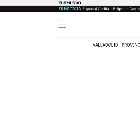
ES NOTICIA
Especial Cecilia
Eclipse
Accid
Menú
VALLADOLID
PROVINC