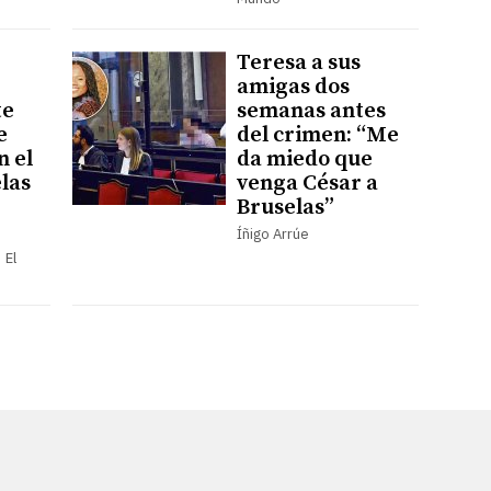
Teresa a sus
amigas dos
te
semanas antes
e
del crimen: “Me
n el
da miedo que
elas
venga César a
Bruselas”
Íñigo Arrúe
 El